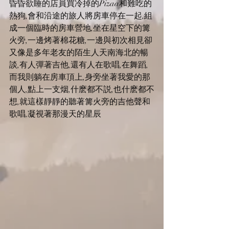
昏昏欲睡的店員買冷掉的Pizaa和難吃的
熱狗,會和沿途的旅人將房車停在一起,組
成一個臨時的房車營地,坐在星空下的篝
火旁,一邊烤著棉花糖,一邊與初次相見卻
又像是多年老友的陌生人天南海北的暢
談,有人彈著吉他,還有人在歌唱,在舞蹈,
而我則躺在房車頂上,身旁坐著我愛的那
個人,點上一支烟,什麽都不説,也什麽都不
想,就這樣靜靜的聽著篝火旁的吉他聲和
歌唱,凝視著那漫天的星辰