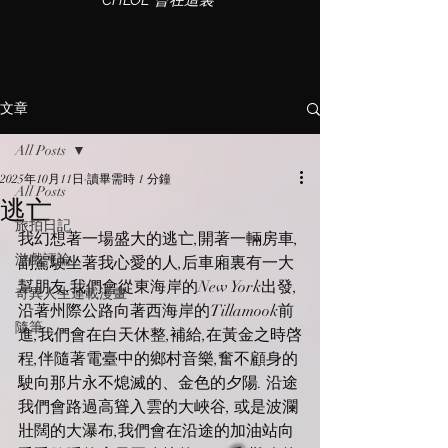
CHLOE 曾在這裏
文章
All Posts
2025年10月11日
讀畢需時 1 分鐘
All Posts
逃亡
旅拍日記
我幻想著一場盛大的逃亡,開著一輛房車,
游戲評論
副駕駛坐著我心愛的人,后車廂裏有一大
幫朋友,我們會從東海岸的New York出發,
奇異人生連載漫畫
沿著州際公路向著西海岸的Tillamook前
隨筆
進,我們會在白天休整,補給,在黃金之時啓
程,伴隨著電臺中的鄉村音樂,奮不顧身的
駛向那片永不熄滅的、金色的夕陽. 沿途
我們會路過高聳入雲的大峽谷, 或是波瀾
壯闊的大瀑布,我們會在沿途的加油站向