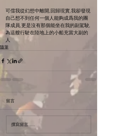
可儅我從幻想中離開,回歸現實,我卻發現
自己想不到任何一個人能夠成爲我的團
隊成員,更是沒有那個能坐在我的副駕駛,
為這艘行駛在陸地上的小船充當大副的
人
隨筆
留言
撰寫留言......