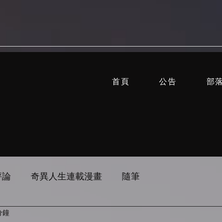
首頁
公告
部
評論
奇異人生連載漫畫
隨筆
分鐘