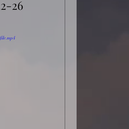
-26
file.mp4