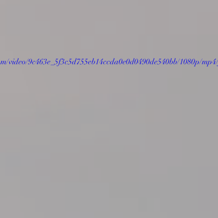
c.com/video/9c463e_5f3c5d755eb14ccda0e0d0490de540bb/1080p/mp4/