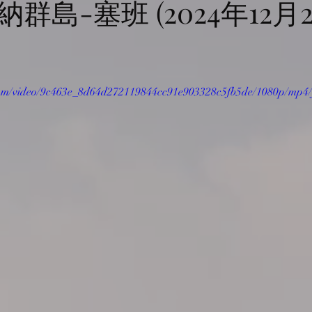
群島-塞班 (2024年12月22
c.com/video/9c463e_8d64d272119844cc91e903328c5fb5de/1080p/mp4/