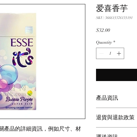
爱喜香芋
SKU: 366615376135191
Price
$32.00
Quantity
*
產品資訊
這是產品詳情，適合
退貨與退款政策
寸、材料、保固和清
品的獨特之處，以及
關產品的詳細資訊，例如尺寸、材
能在購買之前清楚了
這是退貨與退款政策
客有信心和决心購買
產品。撰寫政策時，